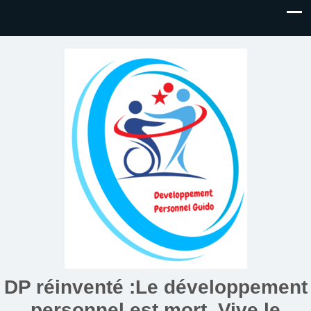
DP réinventé :Le développement
personnel est mort. Vive le